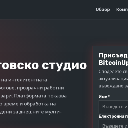
Обзор
Комп
е
Присъед
говско студио
BitcoinUp
Споделете св
актуализации
д на интелигентната
въвеждане з
ботове, прозрачни работни
азари. Платформата показва
Име *
о време и обработка на
адени за днешните мулти-
Електронна п