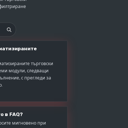
о филтриране
оматизираните
оматизираните търговски
еми модули, следващи
ълнение, с прегледи за
о.
о в FAQ?
осите мигновено при