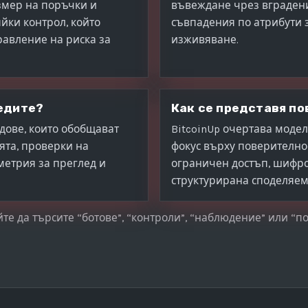
змер на поръчки и
въвеждане чрез вграден
йки контрол, който
съвпадения по атрибути 
равление на риска за
изживяване.
едите?
Как се представя п
дове, които обобщават
BitcoinUp очертава модел
ята, проверки на
фокус върху поверително
метрия за преглед и
ограничен достъп, шифро
структурирана споделяем
те да търсите “ботове”, “контроли”, “наблюдение” или “п