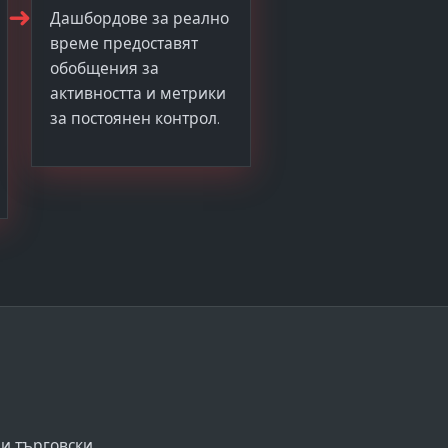
➜
Дашбордове за реално
време предоставят
обобщения за
активността и метрики
за постоянен контрол.
ни търговски