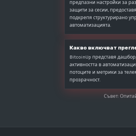
предпазни настройки за ра
защити за сесии, предоставя
подкрепя структурирано уп
автоматизацията.
Какво включват прегл
BitcoinUp представя дашбор
активността в автоматизаци
потоците и метрики за теле
прозрачност.
Съвет: Опитай