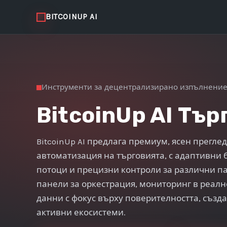
BITCOINUP AI
Инструменти за децентрализирано изпълнени
BitcoinUp AI Тър
BitcoinUp AI предлага премиум, ясен прегле
автоматизация на търговията, с адаптивни 
потоци и прецизни контроли за различни п
панели за оркестрация, мониторинг в реалн
данни с фокус върху поверителността, създ
активни екосистеми.