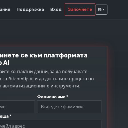
ания
Поддръжка
Вход
Започнете
EN
▾
инете се към платформата
 AI
оите контактни данни, за да получавате
 за BitcoinUp AI и да достъпите процеса по
а автоматизационните инструменти.
Фамилно име *
оща *