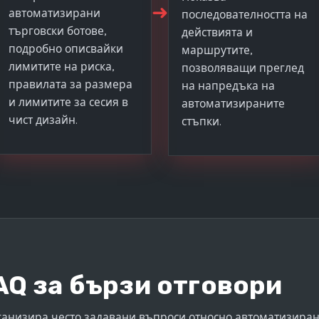
➜
автоматизирани
последователността на
търговски ботове,
действията и
подробно описвайки
маршрутите,
лимитите на риска,
позволяващи преглед
правилата за размера
на напредъка на
и лимитите за сесия в
автоматизираните
чист дизайн.
стъпки.
AQ за бързи отговори
рганизира често задавани въпроси относно автоматизира