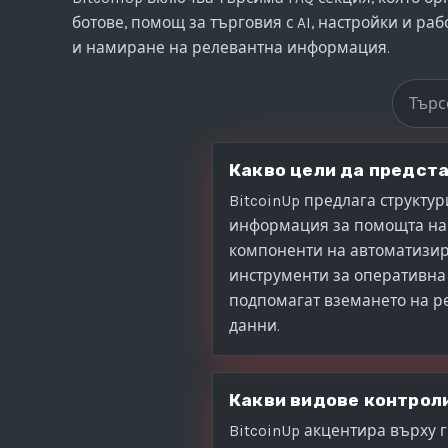
ботове, помощ за търговия с AI, настройки и ра
и намиране на релевантна информация.
Търсен
Какво цели да предста
BitcoinUp предлага структу
информация за помощта на 
компоненти на автоматизир
инструменти за оперативна 
подпомагат вземането на р
данни.
Какви видове контрол
BitcoinUp акцентира върху 