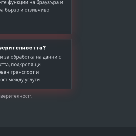
ите функции на браузъра и
за бързо и отзивчиво
оверителността?
и за обработка на данни с
стта, подкрепящи
ван транспорт и
ост между услуги.
оверителност”.