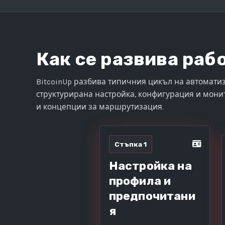
Как се развива раб
BitcoinUp разбива типичния цикъл на автоматиз
структурирана настройка, конфигурация и мони
и концепции за маршрутизация.
Стъпка 1
Настройка на
профила и
предпочитани
я