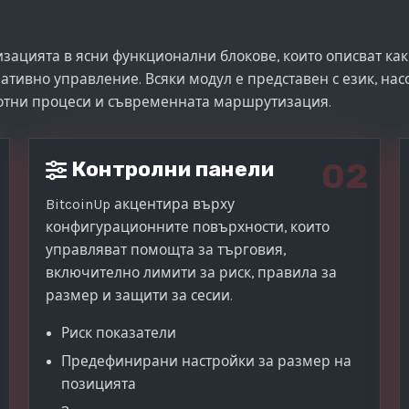
изацията в ясни функционални блокове, които описват ка
тивно управление. Всяки модул е представен с език, на
отни процеси и съвременната маршрутизация.
02
Контролни панели
BitcoinUp акцентира върху
конфигурационните повърхности, които
управляват помощта за търговия,
включително лимити за риск, правила за
размер и защити за сесии.
Риск показатели
Предефинирани настройки за размер на
позицията