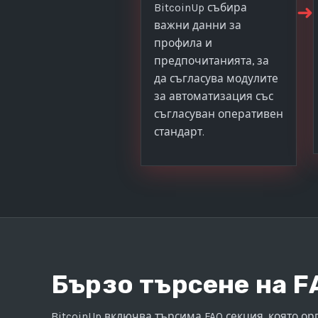
➜
BitcoinUp събира
важни данни за
профила и
предпочитанията, за
да съгласува модулите
за автоматизация със
съгласуван оперативен
стандарт.
Бързо търсене на F
BitcoinUp включва търсима FAQ секция, която о