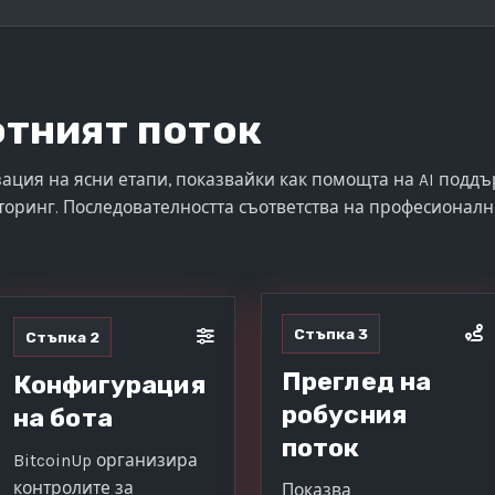
отният поток
ация на ясни етапи, показвайки как помощта на AI подд
торинг. Последователността съответства на професионалн
Стъпка 3
Стъпка 2
Преглед на
Конфигурация
робусния
на бота
поток
BitcoinUp организира
контролите за
Показва