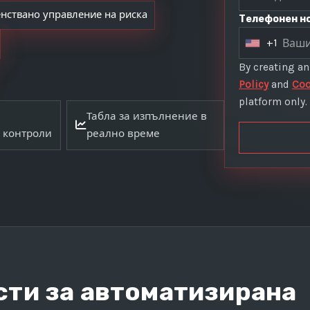
нствано управление на риска
Телефонен но
+1
U
n
By creating a
i
Policy
and
Coo
t
platform only.
Табла за изпълнение в
e
 контроли
реално време
d
S
t
a
t
e
s
+
1
ти за автоматизирана