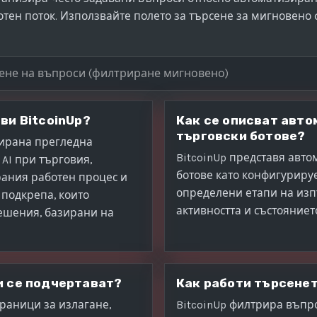
ботен поток. Използвайте полето за търсене за мигновен
е в често задавани въпроси
ви BitcoinUp?
Как се описват авт
търговски ботове?
рирана прегледна
BitcoinUp представя авт
AI при търговия,
ботове като конфигуриру
ания работен процес и
определени етапи на изп
подкрепа, които
активността и състояниет
ешения, базирани на
и се подчертават?
Как работи търсенет
граници за излагане,
BitcoinUp филтрира въпр