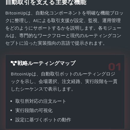
自動取引を支える主要な機能
s
+
BitcoinUpは、自動化コンポーネントを明確な機能ブロッ
1
クに整理し、AIによる取引支援が設定、監視、運用管理
をどのようにサポートするかを説明します。各モジュー
ルは、専門的なワークフローと現代のルーティングコン
セプトに沿った実装指向の言語で提示されます。
戦略ルーティングマップ
01
BitcoinUpは、自動取引ボットのルーティングロジ
ックを示し、会場選択、注文経路、実行段階を一貫
したシーケンスで表示します。
取引所対応の注文ルート
実行段階の可視化
設定に基づくボットの動作