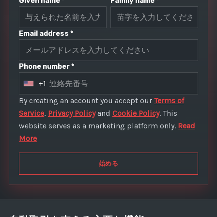
Given name *
Family name *
Email address *
Phone number *
+1
U
n
By creating an account you accept our
Terms of
i
Service
,
Privacy Policy
and
Cookie Policy
. This
t
website serves as a marketing platform only.
Read
e
More
d
S
始める
t
a
t
e