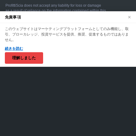
×
免責事項
このウェブサイトはマーケティングプラットフォームとしてのみ機能し、取
We use cookies to enhance your browsing experience.
引、ブローカレッジ、投資サービスを提供、推奨、促進するものではありま
By continuing to use our website, you agree to our use
せん。
of cookies. See our
Cookie Policy
for more information.
続きを読む
Accept
理解しました