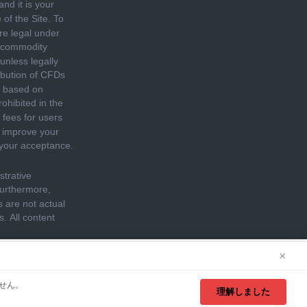
×
e of cookies. See our
Cookie Policy
for more
せん。
理解しました