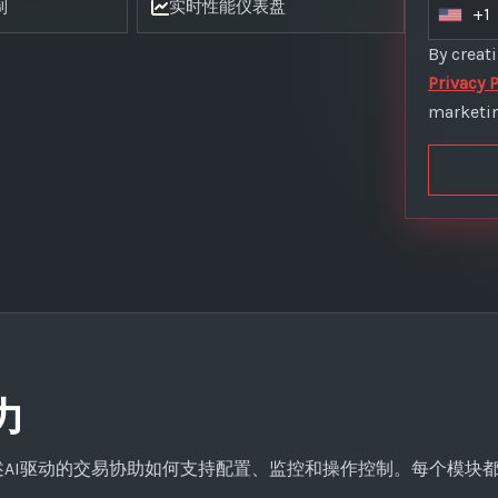
制
实时性能仪表盘
+1
U
n
By creat
i
Privacy P
t
marketin
e
d
S
t
a
t
e
s
+
1
力
，描述AI驱动的交易协助如何支持配置、监控和操作控制。每个模块