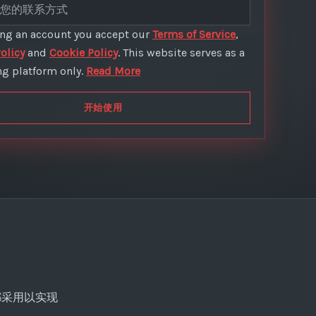
ing an account you accept our
Terms of Service
,
olicy
and
Cookie Policy
. This website serves as a
g platform only.
Read More
开始使用
都采用以实现