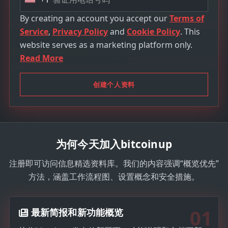
U
n
By creating an account you accept our
Terms of
i
Service
,
Privacy Policy
and
Cookie Policy
. This
t
website serves as a marketing platform only.
e
Read More
d
S
创建个人资料
t
a
t
e
为何今天加入bitcoinup
s
+
注册即可访问信息精选资料库。我们的内容强调“概览优先”
1
方法，涵盖工作流程图、设置概念和安全措施。
01
最新简报和新功能概览