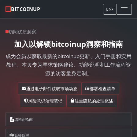
BITCOINUP
EN
▾
访问优质洞察
加入以解锁bitcoinup洞察和指南
成为会员以获取最新的bitcoinup更新、入门手册和实用
教程。本页专为寻求策略建议、功能说明和工作流程资
源的访客量身定制。
通过电子邮件获取市场动态
部署检查清单
风险意识治理笔记
注重隐私的处理概述
结构化指南
系统快照