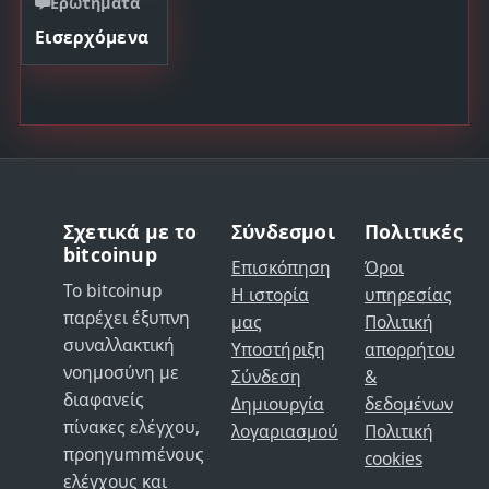
Ερωτήματα
Εισερχόμενα
Σχετικά με το
Σύνδεσμοι
Πολιτικές
bitcoinup
Επισκόπηση
Όροι
Το bitcoinup
Η ιστορία
υπηρεσίας
παρέχει έξυπνη
μας
Πολιτική
συναλλακτική
Υποστήριξη
απορρήτου
νοημοσύνη με
Σύνδεση
&
διαφανείς
Δημιουργία
δεδομένων
πίνακες ελέγχου,
λογαριασμού
Πολιτική
προηγummένους
cookies
ελέγχους και