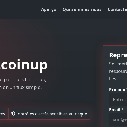
Aperçu
Qui sommes-nous
Contacte
Repre
tcoinup
Soumette
ressourc
liés.
e parcours bitcoinup,
n en un flux simple.
Prénom 
Email *
ces
Contrôles d'accès sensibles au risque