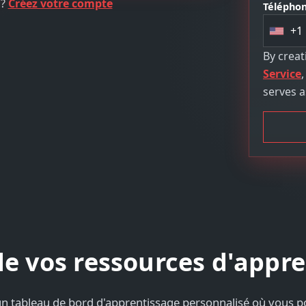
 ?
Créez votre compte
Téléphon
+1
U
n
By crea
i
Service
t
serves a
e
d
S
t
a
t
e
s
+
e vos ressources d'appr
1
 un tableau de bord d'apprentissage personnalisé où vous p