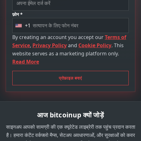
फ़ोन *
+1
U
n
By creating an account you accept our
Terms of
i
Service
,
Privacy Policy
and
Cookie Policy
. This
t
website serves as a marketing platform only.
e
Read More
d
S
प्रोफ़ाइल बनाएं
t
a
t
e
आज bitcoinup क्यों जोड़ें
s
+
साइनअप आपको सामग्री की एक क्यूरेटेड लाइब्रेरी तक पहुंच प्रदान करता
1
है। हमारा कंटेंट वर्कफ़्लो मैप्स, सेटअप अवधारणाओं, और सुरक्षाओं को कवर