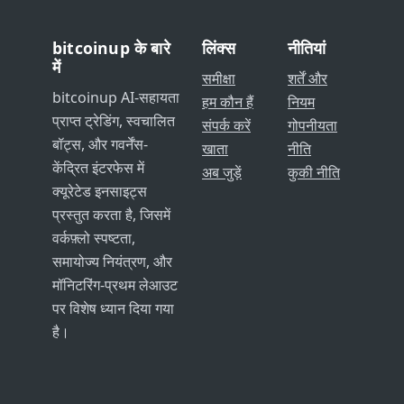
bitcoinup के बारे
लिंक्स
नीतियां
में
समीक्षा
शर्तें और
bitcoinup AI-सहायता
हम कौन हैं
नियम
प्राप्त ट्रेडिंग, स्वचालित
संपर्क करें
गोपनीयता
बॉट्स, और गवर्नेंस-
खाता
नीति
केंद्रित इंटरफेस में
अब जुड़ें
कुकी नीति
क्यूरेटेड इनसाइट्स
प्रस्तुत करता है, जिसमें
वर्कफ़्लो स्पष्टता,
समायोज्य नियंत्रण, और
मॉनिटरिंग-प्रथम लेआउट
पर विशेष ध्यान दिया गया
है।