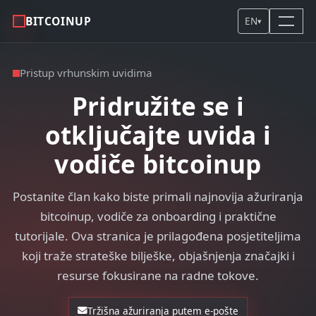
BITCOINUP
EN
▾
Pristup vrhunskim uvidima
Pridružite se i
otključajte uvida i
vodiče bitcoinup
Postanite član kako biste primali najnovija ažuriranja
bitcoinup, vodiče za onboarding i praktične
tutorijale. Ova stranica je prilagođena posjetiteljima
koji traže strateške bilješke, objašnjenja značajki i
resurse fokusirane na radne tokove.
Tržišna ažuriranja putem e-pošte