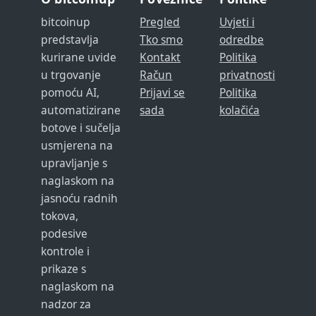
bitcoinup
Pregled
Uvjeti i
predstavlja
Tko smo
odredbe
kurirane uvide
Kontakt
Politika
u trgovanje
Račun
privatnosti
pomoću AI,
Prijavi se
Politika
automatizirane
sada
kolačića
botove i sučelja
usmjerena na
upravljanje s
naglaskom na
jasnoću radnih
tokova,
podesive
kontrole i
prikaze s
naglaskom na
nadzor za