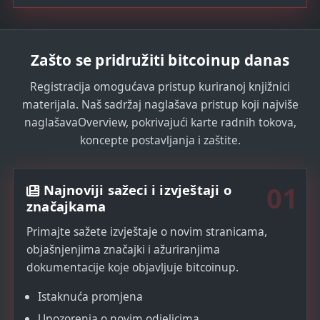
a
t
e
Zašto se pridružiti bitcoinup danas
s
+
Registracija omogućava pristup kuriranoj knjižnici
1
materijala. Naš sadržaj naglašava pristup koji najviše
naglašavaOverview, pokrivajući karte radnih tokova,
koncepte postavljanja i zaštite.
01
Najnoviji sažeci i izvještaji o
značajkama
Primajte sažete izvještaje o novim stranicama,
objašnjenjima značajki i ažuriranjima
dokumentacije koje objavljuje bitcoinup.
Istaknuća promjena
Upozorenja o novim odjeljcima