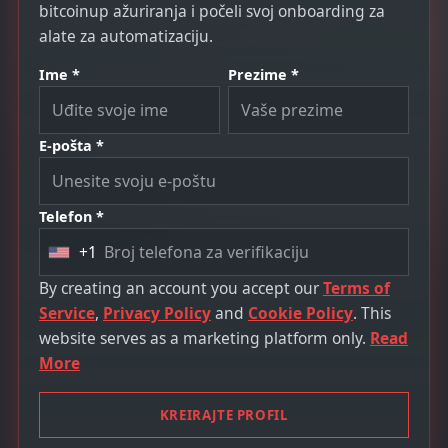
bitcoinup ažuriranja i počeli svoj onboarding za
alate za automatizaciju.
Ime *
Prezime *
E-pošta *
Telefon *
+1
U
n
By creating an account you accept our
Terms of
i
Service
,
Privacy Policy
and
Cookie Policy
. This
t
website serves as a marketing platform only.
Read
e
More
d
S
KREIRAJTE PROFIL
t