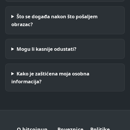
Što se događa nakon što pošaljem
obrazac?
Mogu li kasnije odustati?
Kako je zaštićena moja osobna
informacija?
O bitcoinup
Poveznice
Politike