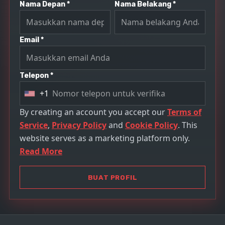
Nama Depan *
Nama Belakang *
Email *
Telepon *
+1
U
n
By creating an account you accept our
Terms of
i
Service
,
Privacy Policy
and
Cookie Policy
. This
t
website serves as a marketing platform only.
e
Read More
d
S
BUAT PROFIL
t
a
t