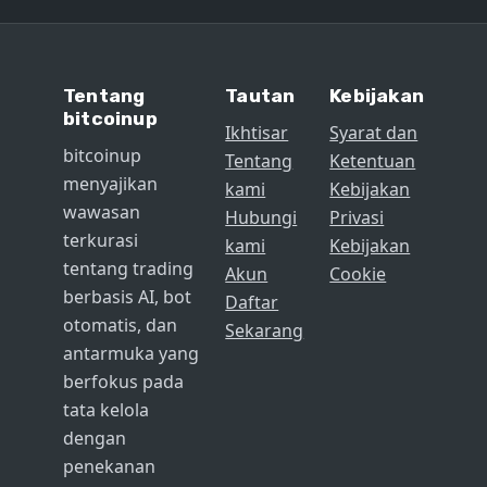
Tentang
Tautan
Kebijakan
bitcoinup
Ikhtisar
Syarat dan
bitcoinup
Tentang
Ketentuan
menyajikan
kami
Kebijakan
wawasan
Hubungi
Privasi
terkurasi
kami
Kebijakan
tentang trading
Akun
Cookie
berbasis AI, bot
Daftar
otomatis, dan
Sekarang
antarmuka yang
berfokus pada
tata kelola
dengan
penekanan