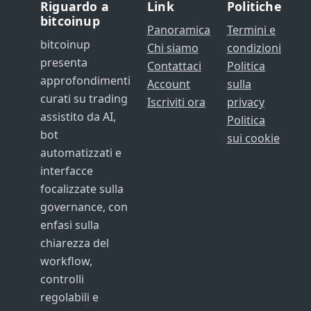
Riguardo a
Link
Politiche
bitcoinup
Panoramica
Termini e
bitcoinup
Chi siamo
condizioni
presenta
Contattaci
Politica
approfondimenti
Account
sulla
curati su trading
Iscriviti ora
privacy
assistito da AI,
Politica
bot
sui cookie
automatizzati e
interfacce
focalizzate sulla
governance, con
enfasi sulla
chiarezza del
workflow,
controlli
regolabili e