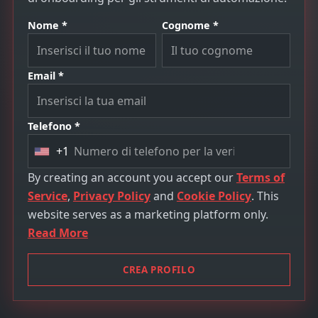
Nome *
Cognome *
Email *
Telefono *
+1
U
n
By creating an account you accept our
Terms of
i
Service
,
Privacy Policy
and
Cookie Policy
. This
t
website serves as a marketing platform only.
e
Read More
d
S
CREA PROFILO
t
a