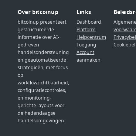
Over bitcoinup
Links
Beleidsr
bitcoinup presenteert
Dashboard
Algemen
gestructureerde
Platform
voorwaar
informatie over AI-
Helpcentrum
Privacybe
gedreven
Toegang
Cookiebel
handelsondersteuning
Account
en geautomatiseerde
aanmaken
strategieën, met focus
op
workflowzichtbaarheid,
configuratiecontroles,
en monitoring-
gerichte layouts voor
de hedendaagse
handelsomgevingen.