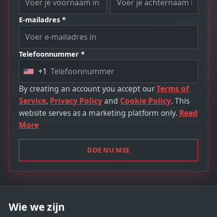
E-mailadres *
Telefoonnummer *
+1
U
n
By creating an account you accept our
Terms of
i
Service
,
Privacy Policy
and
Cookie Policy
. This
t
website serves as a marketing platform only.
Read
e
More
d
S
DOE NU MEE
t
a
t
e
Wie we zijn
s