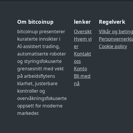
Om bitcoinup
lenker
Regelverk
bitcoinup presenterer
Oversikt
Vilkår og beting
kuraterte innsikter i
Hvem vi
Personvernerkl
AI-assistert trading,
er
Cookie policy
automatiserte roboter
Kontakt
og styringsfokuserte
oss
grensesnitt med vekt
Konto
på arbeidsflytens
Bli med
klarhet, justerbare
nå
kontroller og
overvåkningsfokuserte
oppsett for moderne
markeder.