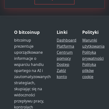
O bitcoinup
Linki
Polityki
bitcoinup
Dashboard
Warunki
prezentuje
Platforma
użytkowania
uporządkowane
Centrum
Polityka
informacje o
pomocy
prywatności
wsparciu handlu
Dostęp
Polityka
opartego na AI i
Załóż
plików
zautomatyzowanych
konto
cookie
strategiach,
skupiając się na
widoczności
przepływu pracy,
kontrolach