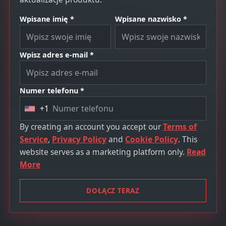
Wpisane imię *
Wpisane nazwisko *
Wpisz adres e-mail *
Numer telefonu *
+1
U
n
By creating an account you accept our
Terms of
i
Service
,
Privacy Policy
and
Cookie Policy
. This
t
website serves as a marketing platform only.
Read
e
More
d
S
DOŁĄCZ TERAZ
t
a
t