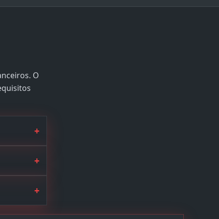
anceiros. O
equisitos
+
+
+