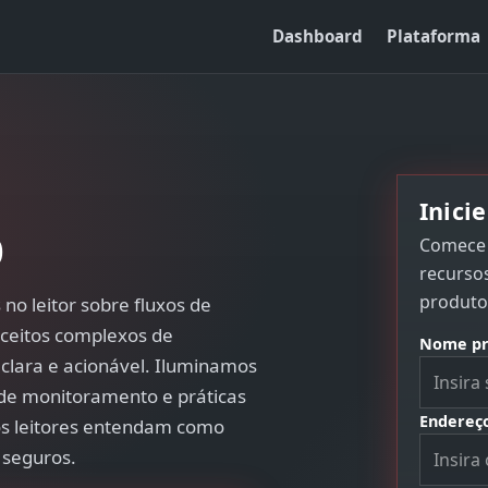
Dashboard
Plataforma
Inici
p
Comece 
recursos
produto
 no leitor sobre fluxos de
nceitos complexos de
Nome pr
lara e acionável. Iluminamos
 de monitoramento e práticas
Endereço
os leitores entendam como
 seguros.