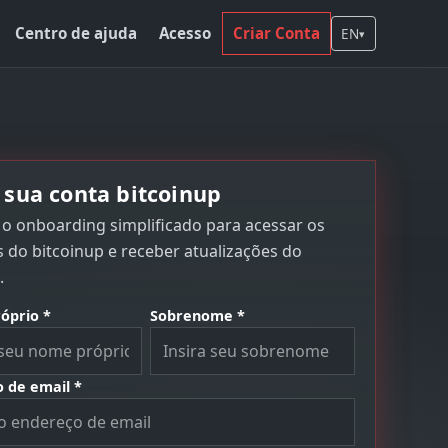
Centro de ajuda
Acesso
Criar Conta
EN
▾
e sua conta bitcoinup
o onboarding simplificado para acessar os
 do bitcoinup e receber atualizações do
.
óprio *
Sobrenome *
 de email *