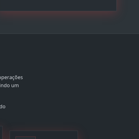
 operações
nindo um
údo