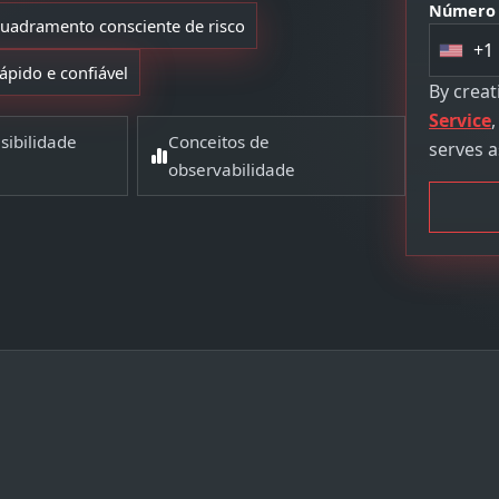
Número 
uadramento consciente de risco
+1
U
ápido e confiável
n
By crea
i
Service
sibilidade
Conceitos de
t
serves a
observabilidade
e
d
S
t
a
t
e
s
+
1