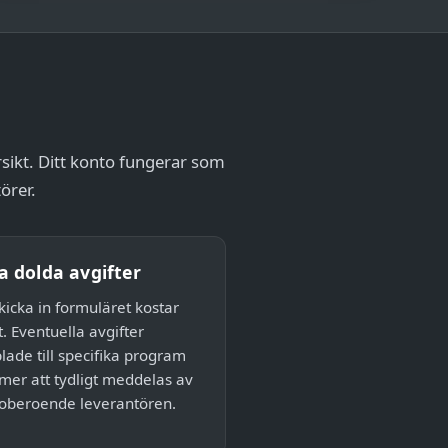
rsikt. Ditt konto fungerar som
örer.
a dolda avgifter
skicka in formuläret kostar
t. Eventuella avgifter
lade till specifika program
er att tydligt meddelas av
oberoende leverantören.