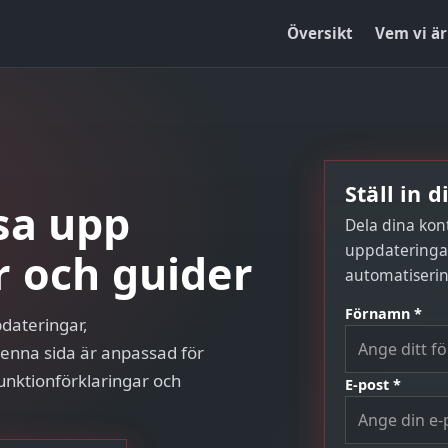
Översikt
Vem vi är
Ställ in 
sa upp
Dela dina kon
uppdateringar
r och guider
automatiserin
Förnamn *
pdateringar,
Denna sida är anpassad för
unktionförklaringar och
E-post *