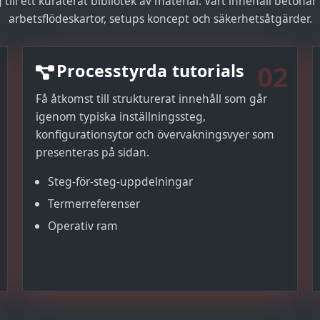
till ett kuraterat bibliotek av material. Vårt innehåll betonar
arbetsflödeskartor, setups koncept och säkerhetsåtgärder.
02
Processtyrda tutorials
Få åtkomst till strukturerat innehåll som går
igenom typiska inställningssteg,
konfigurationsytor och övervakningsvyer som
presenteras på sidan.
Steg-för-steg-uppdelningar
Termerreferenser
Operativ ram