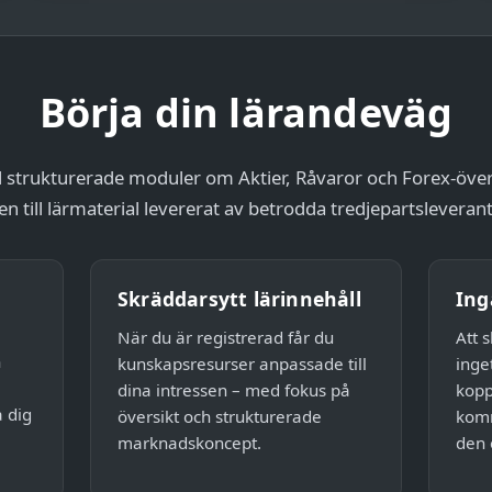
Börja din lärandeväg
till strukturerade moduler om Aktier, Råvaror och Forex-öve
en till lärmaterial levererat av betrodda tredjepartsleverant
Skräddarsytt lärinnehåll
Ing
När du är registrerad får du
Att 
n
kunskapsresurser anpassade till
inge
dina intressen – med fokus på
kopp
a dig
översikt och strukturerade
komm
marknadskoncept.
den 