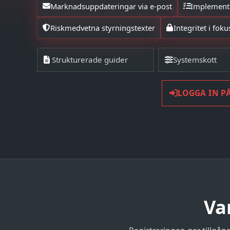
Marknadsuppdateringar via e-post
Implemente
Riskmedvetna styrningstexter
Integritet i fok
Strukturerade guider
Systemskott
LOGGA IN P
Va