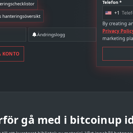
Telefon *
ringschecklistor
+1
U
us hanteringsöversikt
n
By creating a
i
Privacy Polic
Ändringslogg
t
marketing pla
e
d
Å KONTO
S
t
a
t
e
s
+
1
rför gå med i bitcoinup i