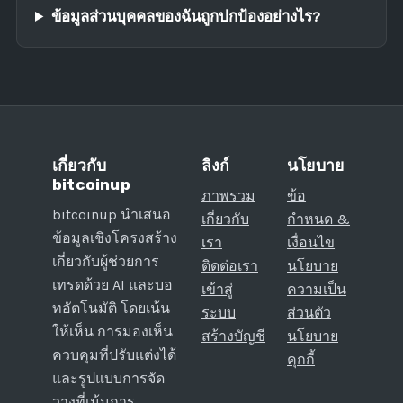
ข้อมูลส่วนบุคคลของฉันถูกปกป้องอย่างไร?
เกี่ยวกับ
ลิงก์
นโยบาย
bitcoinup
ภาพรวม
ข้อ
bitcoinup นำเสนอ
เกี่ยวกับ
กำหนด &
ข้อมูลเชิงโครงสร้าง
เรา
เงื่อนไข
เกี่ยวกับผู้ช่วยการ
ติดต่อเรา
นโยบาย
เทรดด้วย AI และบอ
เข้าสู่
ความเป็น
ทอัตโนมัติ โดยเน้น
ระบบ
ส่วนตัว
ให้เห็น การมองเห็น
สร้างบัญชี
นโยบาย
ควบคุมที่ปรับแต่งได้
คุกกี้
และรูปแบบการจัด
วางที่เน้นการ