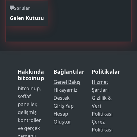
Sorular
Gelen Kutusu
Hakkında
Bağlantılar
Politikalar
bitcoinup
Genel Bakış
Hizmet
bitcoinup,
Hikayemiz
Şartları
şeffaf
Destek
Gizlilik &
paneller,
Giriş Yap
Veri
gelişmiş
Hesap
Politikası
kontroller
Oluştur
Çerez
ve gerçek
Politikası
zamanlı