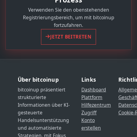
Verwenden Sie den obenstehenden
Registrierungsbereich, um mit bitcoinup
fortzufahren.
JETZT BEITRETEN
Über bitcoinup
Links
Richtl
bitcoinup präsentiert
Dashboard
Allgeme
strukturierte
Plattform
Geschäf
Informationen über KI-
Hilfezentrum
Datensc
gesteuerte
Zugriff
Cookie-R
Handelsunterstützung
Konto
und automatisierte
erstellen
Strategien, mit Fokus