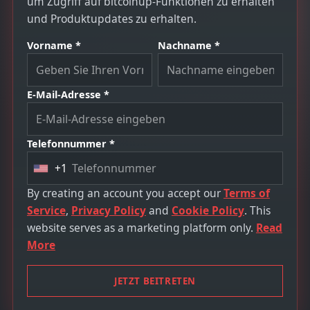
um Zugriff auf bitcoinup-Funktionen zu erhalten
und Produktupdates zu erhalten.
Vorname *
Nachname *
E-Mail-Adresse *
Telefonnummer *
+1
U
n
By creating an account you accept our
Terms of
i
Service
,
Privacy Policy
and
Cookie Policy
. This
t
website serves as a marketing platform only.
Read
e
More
d
S
JETZT BEITRETEN
t